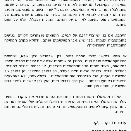
מטאפורי, בקולנוע? או שמא לוקים היוצרים בהומופוביה, שביטויה שנאת
מוות לכל הומו, בוודאי זה הפיקטיבי קולנועי? שהרי כשם שהאנטישמי מתעב
את היהודי ומייחל למחוק את קיומו, כך בעיני ההומופובים עצם קיומם של
ההומואים נתפס כאיום, לא רק על זהותם, המינית ובכלל, אלא על עצם
קיומם.
הייתכן, אם כן, שיוצרי
ללכת על המים
, הומואים מוצהרים וגלויים, נגועים
בהומופוביה עצמית, כפי שיש אכן המאשימים אותם, ודווקא מקרב הקהילה
ההומולסבית הישראלית?
או שמא ביקשו יוצרי הסרט לומר, בין שבמודע ובין שלא, שיחסים
הומוסקסואליים סופם מוות, במובן זה שיחסים אלה אינם יכולים להביא חיים?
במציאות, בעוד יחסים הטרוסקסואליים מובילים, או לפחות יכולים להוביל,
להולדת ילדים, כלומר הבאת חיים לעולם, הן במובן המילולי והן במובן של
המשכיות הקיום, הרי שביחסים הומוסקסואליים - כשלעצמם, ולא באמצעים
חיצוניים כאימוץ וכדומה - אין דרך לברוא חיים, ואין לכן אפשרות ליצור בהם
המשכיות, וסופם אכן מוות.
כך שלבד מהשאלה האם המוות הפותח את הסרט מנבא את שיקרה בסופו,
עולה גם השאלה האם הפתיחה הרצחנית הפאלו אנאלית של הסרט באה גם
לומר שאין קיום ליחסים הומוסקסואליים, כי סופם, תכליתם ואולי גם מהותם
- מוות.
עמודים 40 – 44