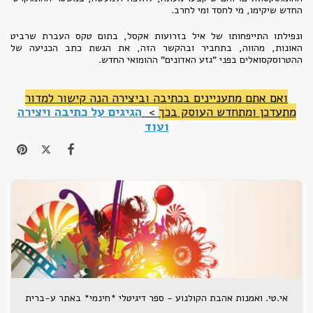
החדש שיקימו, מי לחסד ומי לחרב.
ונפילתו התייפחותו של איל בזרועות אקסל, בתום טקס העברת שרביט
האונות, מהווה, בתחביר ובהקשר הזה, את הגשת כתב הכניעה של
ההטרוסקסואלים בפני "גזע האדונים" ההומואי החדש.
ואם אתם מתעניינים בכתיבה וביצירה הנה קישור למדור
מתעדכן ומתחדש העוסק בכך
>
הגיגים על כתיבה ויצירה
ועוד
אי.טי. ואמנות אהבת הקולנוע - ספר דיגיטלי *חינמי* באתר ע-ברית