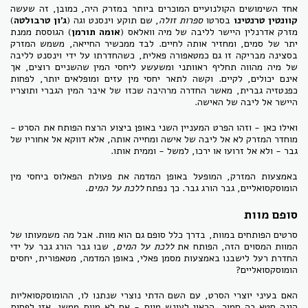
אחד השימושים הקולנועיים המוכרים ביותר במזרק היה, כמובן, זה שעשה
קוונטין טרנטינו
בסרטו
ספרות זולה
, שם תוקע וינסנט וגה (
ג'ון טרבולטה
)
מזרק אדרנלין היישר לליבה של מיה וואלאס (
אומה תורמן
) הגוססת ממנת
יתר של סמים, ומחזיר אותה לחיים. לבד ממכשיר החייאה, משמש המזרק
בסצינה מבריקה זו גם כמטאפורה פאלית, כשהחדרתו על ידי וינסנט לליבה
של מיה מהווה תחליף ראוותני ומשעשע ליחסי המין שהשניים רוצים, אך
אינם יכולים, לקיים. וקשה לתאר יחסי מין עזים ומופלאים יותר, לפחות
כפנטזיה גברית, מאשר החדרה מרהיבה שכזו של איבר המין הגברי ותוצריו
היישר אל ליבה של האישה.
ואילו כאן - וזהו הפרט המעניין השני באופן ביצוע הרצח הפותח את הסרט -
מוחדר המזרק לא אל ליבה של אישה ומחייה אותה, אלא דווקא אל אחוריו של
גבר - ולא אל זרועו או ירכו, למשל - וממית אותו.
באמצעות המזרק, המופעל באופן המדמה את פעולת הפאלוס ביחסי מין
הומוסקסואליים, גבר הורג גבר. כך נפתח
ללכת על המים
.
סופם מוות
סרטים הפותחים במוות, בדרך כלל סופם גם הוא מוות. אבל מה משמעותו של
המוות המסוים הזה, הפותח את
ללכת על המים
, שבו גבר הורג גבר על ידי
החדרת רעל לישבנו באמצעות מסמן פאלי, באופן המדמה, מטאפורית, יחסים
הומוסקסואליים?
האם בעיני יוצרי הסרט, עם השם הדתי נוצרי שנתנו לו, ההומוסקסואליות
הינה חטא כה חמור, הראוי לעונש מוות - אם לא מוות ממשי, אזי לפחות