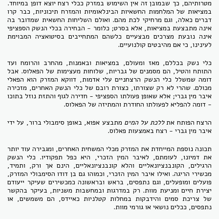
מטרותיהם, כך שבמובן זה אין השימוש במזרק ככלי רצח יוצא דופן במיוחד.
במציאות של המלחמות החשאיות הבינלאומיות והמזרח תיכוניות, כבר קרו
דברים כאלה, וגם מרחיקי לכת מהם. ואולם השליחות החשאית שמדובר בה
אינה מתבצעת במציאות, אלא בסרט; כלומר - הבחירה בכלי הנשק הספציפי
אינה נובעת מצרכים מבצעיים כלשהם המתחייבים בסיטואציה המבוימת
לעינינו, כי אם מהיבטים קולנועיים.
כלי נשק בכללם, מאז ומעולם, במציאות ובאמנות, מהחרב והרומח ועד
התותח והטיל, הם מסמנים של גבריות, שלוחות מעצימות של הפאלוס. אבל
דומה שמשלל כלי הנשק הרצחניים עלי אדמות, דווקא המזרק הוא הפאלי
מכולם. שהרי לא רק שצורתו, כצורת רובם של כלי הנשק האחרים, מזכירה
איבר מין גברי; אלא שאופן פעולתו הספציפי - חדירה לגוף והתזת נוזל בתוכו
- דומה להפליא לפעולתו החודרת והמתיזה של הפאלוס.
הרצח הפותח את
ללכת על המים
מתבצע אפוא, באופן סימבולי ברור, על ידי
איבר מין גברי - רצח באמצעות פאלוס.
תכונה נוספת המייחדת את המזרק מכלי המשחית האחרים, ומגבירה עוד יותר
את דמיונו, לעומתם, לאיבר המין הזכרי, היא כפל תפקודיו. כלי הנשק
הרגילים, הקונבנציונאליים והלא קונבנציונאליים, הינם אך ורק, ותמיד,
מכשירי הריגה. ואילו איבר המין הזכרי, וכמוהו גם בן דודו הסימבולי המזרק,
פועלים ומופעלים, וגם נתפסים, בראש ובראשונה כמכשירים שעיקר ייעודם
יצירת חיים ומניעת מוות. רק במדרגות ובמחשבות משניות, בעיקר בהקשר
של צריכת סמים והידבקות במחלות קטלניות כאיידס, הם משמשים, או
נתפסים, ככלים נושאי או גורמי מוות.