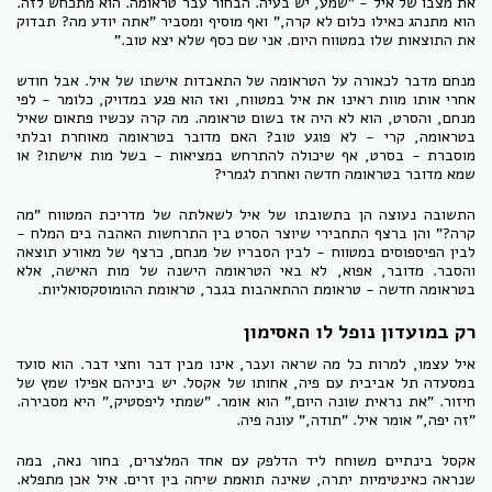
את מצבו של איל - "שמע, יש בעיה. הבחור עבר טראומה. הוא מתכחש לזה.
הוא מתנהג כאילו כלום לא קרה," ואף מוסיף ומסביר "אתה יודע מה? תבדוק
את התוצאות שלו במטווח היום. אני שם כסף שלא יצא טוב."
מנחם מדבר לכאורה על הטראומה של התאבדות אישתו של איל. אבל חודש
אחרי אותו מוות ראינו את איל במטווח, ואז הוא פגע במדויק, כלומר - לפי
מנחם, והסרט, הוא לא היה אז בשום טראומה. מה קרה עכשיו פתאום שאיל
בטראומה, קרי - לא פוגע טוב? האם מדובר בטראומה מאוחרת ובלתי
מוסברת - בסרט, אף שיכולה להתרחש במציאות - בשל מות אישתו? או
שמא מדובר בטראומה חדשה ואחרת לגמרי?
התשובה נעוצה הן בתשובתו של איל לשאלתה של מדריכת המטווח "מה
קרה?" והן ברצף התחבירי שיוצר הסרט בין התרחשות האהבה בים המלח -
לבין הפיספוסים במטווח - לבין הסבריו של מנחם, כרצף של מאורע תוצאה
והסבר. מדובר, אפוא, לא באי הטראומה הישנה של מות האישה, אלא
בטראומה חדשה - טראומת ההתאהבות בגבר, טראומת ההומוסקסואליות.
רק במועדון נופל לו האסימון
איל עצמו, למרות כל מה שראה ועבר, אינו מבין דבר וחצי דבר. הוא סועד
במסעדה תל אביבית עם פיה, אחותו של אקסל. יש ביניהם אפילו שמץ של
חיזור. "את נראית שונה היום," הוא אומר. "שמתי ליפסטיק," היא מסבירה.
"זה יפה," אומר איל. "תודה," עונה פיה.
אקסל בינתיים משוחח ליד הדלפק עם אחד המלצרים, בחור נאה, במה
שנראה כאינטימיות יתרה, שאינה תואמת שיחה בין זרים. איל אכן מתפלא.