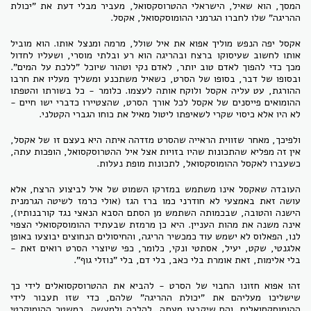
המסך, הוא שאיל, הישראלי ההטרוסקסואל, מעביר מבלי דעת את "יכולת
ההריגה" שלו לחברו הגרמני ההומוסקסואל, אקסל.
אקסל יפה הנפש מוליך אפוא את איל שולל, מרמה ומנצל אותו. הוא מוביל
אותו לחשוב שעיסוקו ברצח ובהריגה הוא רע ובלתי מוסרי, ושעליו לחדול
מכך כדי להפוך לאדם טוב יותר, לאדם נקי וטהור שיוכל "ללכת על המים".
ובסופו של דבר, בסופו של הסרט, כשאיל משתכנע ומשליך מעליו את חרבו
ההורגת, עט עליה אקסל ולוקח אותה לעצמו. כלומר - כל בשורתו והטפתו
ההומואים פייסנים של אקסל לכל אורך הסרט, שהצטיירו כדברי ישו חיים -
לא היו אלא כיסוי שקרי לשאיפתו ליטול מאיל את כוחו הגברי הקטלני.
ולפיכך, מאחר שזווית הראייה שהסרט מזדהה איתה היא בעצם זו של אקסל,
אין זה מפליא שהתכונות שהיו בזויות אצל איל ההטרוסקסואל, הופכות עתה,
כשעברו לאקסל ההומוסקסואל, לתכונות מופת נעלות.
העובדה שאקסל אינו משתמש במזרקו השמוט של איל לביצוע הרצח, אלא
עושה זאת באמצעי לא חודרני כמו ברז הגז (אולי כרמז לשיטה הגרמנית
הישנה והטובה, שבכמותה השתמש מן הסתם הסבא הנאצי נגד קורבנותיו),
אינה משנה את מהות העניין. היא כן מרמזת שבעתיד ההומוסקסואלי הצפוי
לנו, הפאלוס לא ישמש עוד כמכשיר הריגה, והחיסולים הנחוצים יבוצעו באופן
אלגנטי, שקט, יעיל, אסתטי ונקי, כלומר, כפי שיוצרי הסרט רואים זאת -
בלי אלימות, זאת אומרת בלי כאב, בלי דם, בלי "נוזלי גוף".
זהו אפוא חזונו החבוי של הסרט - להביא את ההטרוסקסואלים לידי כך
שישליכו מעליהם את "יכולת ההריגה" שלהם, כדי שזו תעבור לידי
ההומוסקסואלים. והם שיקבעו מעתה, להלכה ולמעשה, במשטר ההומוקרטי