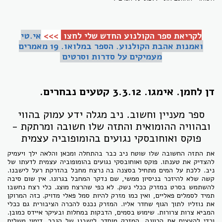
לקריאת ספר הקולנוע החדש שלי לחצו
>>>
אי.טי
ואמנות אהבת הקולנוע.
הספר במלואו. 19 מאמרים
מעמיקים על סדרות וסרטים
דן לחמן. אימגו. 3.3.12 קטעים נבחרים.
ספר מעניין וחשוב. ניב מגלה ידע עמוק בהווי
ובהוויה ההומואית והתזה שלו חשובה ומרתקת -
פוקס ואוחובסקי נגועים בהומופוביה עצמית
את התזה החשובה שלו שוטח ניב כבר בהתחלה ומכאן והלאה ילך ויעמיק
להצדיק את טענתו. פוקס ואוחובסקי נגועים בהומופוביה עצמית לדעתו של
ניב. ללכת על המים מתחיל בסצנה בה נרצח מחבל בהזרקת רעל לישבנו.
קשה שלא להיזכר בניסיון ממשי, שם נדקר המחבל בגרונו. אין שום סיבה
להשתמש בסרט במזרק ככלי נשק. לא כפי שהרצח מוצג. כלי רצח נחשבו
תמיד לסמלים פאליים, ואין כמו מזרק להיות סמל פאלי מדויק. כזה המרוקן
את נוזליו לתוך הגוף שחדר אליו. המזרק נכנס להכרה הציבורית גם ככלי
המביא צרות צרורות. שימוש בסמים, הדבקות במחלות ובעיקר
איידס
כמובן.
וכדי להעצים את הכוונה, המזרק מוחדר לישבנו של הגבר. דימוי משלים