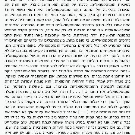
ל
מיניות
הומוסקסואלית. ללכת על המים הוא מושג נוצרי. ישו חצה את
הכינרת בהליכה על המים. האם
הומוסקסואליות
היא חטא נושא מוות?
ביהדות ובנצרות כן. וניב שואל, האם שני היוצרים רואים בהומוסקסואליות
חטא בלתי נסלח וחשים שנאת מוות לכל הומו, המבטאת הומופוביה עצמית.
האם אמרו בלא מודע שיחסים הומוסקסואליים סופם מוות. הפתיחה הרצחנית
הפאלו–אנאלית של הסרט מנבאת לא רק את סופו, כי כידוע אקדח המופיע
בתמונה הראשונה יורה באחרונה. נראה שהסצנה באה להגיד שאין קיום
ליחסים הומוסקסואליים, כי סופם מוות. כשמסתכלים על סרטיהם האחרים די
ברור שהסרט לא יכול להסתיים בהפיאנד הומוסקסואלי. באופן מפתיע, הם,
היוצרים שמקיימים זוגיות ארוכה אומרים אין אפשרות לקיים אהבת גברים. לא
ביוסי וג'אגר
. לא בבועה. עד שנות השבעים הרגו דמויות של הומוסקסואלים
כשהופיעו בסרטים הוליוודיים. מסתבר שיוצרים ישראלים העומדים לכאורה
בראש מאבק חברתי של הקהילה לא יכולים להשתחרר מהרג גיבורי הסרטים
שלהם. עובדה המאשרת את התזה של קובי ניב. לדעתם של אוחובסקי פוקס
לא תיתכן אהבת גברים, הם משלמים במוות. אכן הומופוביה עצמית עמוקה.
ניב מגלה ידע עמוק בהווי וההוויה ההומואית. הוא מנתח עמדות חברתיות
הנוגעות לתפיסת ההומוסקסואליות בציבור, וגם בשאלות התפיסה של
הומוסקסואלים את החברה. [ . . . ] התזה של ניב חשובה, מרתקת ומגלה
כמה רבדים של אישיותם של היוצרים כפי שהיא באה לידי ביטוי בסרט. הוא
הופך כל אבן כדי לגלות את הגלוי והנסתר בסרט. וזה מקומו של המבקר
לעומק. לגלות את המקומות בהם החליק היוצר למקומות שלא חשב עליהם
דיו ומה הם אומרים עליו. [ . . .] אני יכול לשאול את עצמי איך לא ראיתי את
כל זה בסרט. או כמה עמוק היה צריך לחפור ניב כדי לראות כל צל כל קו דק
ככל שיהיה. אני לא ראיתי בסרט משהו ששווה לנתח לעומק. טוב שסטרייט
אחד, גם אם למיטב זכרוני השמיע כמה הערות הומופוביות בעצמו פה ושם,
טורח לכתוב כזה ספר מעניין וחשוב לספריה הענייה שלנו. אם יש שם איזו