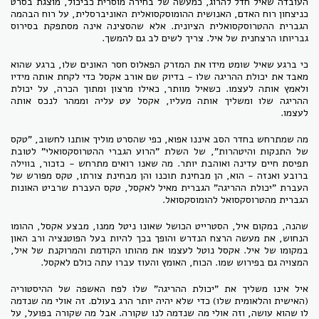
העובדה שאיל חדל להרוג, כמעשה של בחירה מוסרית כביכול, מוצגת בסרט
כניצחון רוח האדם, האנושית ההומוסקסואלית האוניברסלית, על רוח הבהמה
הגברית ההטרוסקסואלית הציונית. אלא שהסצינה אינה מסתפקת בסירוס
גבריותו הרצחנית של איל. צריך לשים לב גם להמשך.
כי ברגע שאיל שומט מידו את המזרק הפאלוס חסר האונים שלו, ברגע שהוא
מאבד את יכולת ההריגה שלו - בדיוק שם אורב אקסל כדי לקחת אותה מידיו
ולאמץ אותה לעצמו. כשאיל מוותר, כאילו מרצון ומתוך הכרה, על יכולת
ההריגה שלו ומשליך אותה מעליו, אקסל עט עליה וממהר לנכס אותה
לעצמו.
מה שמתרחש בחדר הסב איננו אפוא, כפי שהסרט מוליך אותנו לחשוב, "טקס
של התנקות והיטהרות", של השלת "הרוע הגברי ההטרוסקסואלי" לטובת
תפיסת חיים עדינה ואוהבת יותר. מה שאנו רואים מתרחש - כזכור, בווילה
ברובע ואנזה - הוא, הן מבחינת תוכנו והן מבחינת צורתו, טקס מפורש של
העברת "יכולת ההריגה" הגברית מאיל לאקסל, טקס העברת שרביט האונות
הגברית מהטרוסקסואל להומוסקסואל.
שהנה, במקום איל, הסטרייט הכושל שאונו ניטל ממנו, מבצע אקסל, ההומו
הנחוש, את מעשה הרצח הנדרש והופך בכך להיות בעל הפוטנציה ורב האון
במקומו של איל. אקסל נוטל לעצמו את מהותו הקודמת והמרוקנת של איל,
המצויה גם בפירוש שמו. הכוח, האומץ והעוז עברו עתה כולם לאקסל.
איל אינו משליך את "יכולת ההריגה" שלו לפח האשפה של ההיסטוריה
(האישית והלאומית שלו) כדי שלא יהיה יותר הרג בעולם. זה אולי מה שנדמה
לו שהוא עושה, וזה אולי מה שנדמה לנו שקורה. אבל מה שקורה בפועל, על