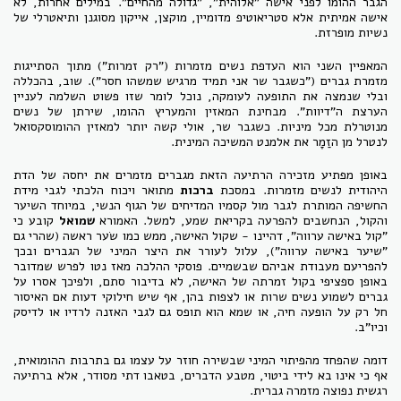
הגבר ההומו לפני אישה "אלוהית", "גדולה מהחיים". במילים אחרות, לא
אישה אמיתית אלא סטריאוטיפ מדומיין, מוקצן, אייקון מסוגנן ותיאטרלי של
נשיות מופרזת.
המאפיין השני הוא העדפת נשים מזמרות ("רק זמרות") מתוך הסתייגות
מזמרת גברים ("כשגבר שר אני תמיד מרגיש שמשהו חסר"). שוב, בהכללה
ובלי שנמצה את התופעה לעומקה, נוכל לומר שזו פשוט השלמה לעניין
הערצת ה"דיוות". מבחינת המאזין והמעריץ ההומו, שירתן של נשים
מנוטרלת מכל מיניות. כשגבר שר, אולי קשה יותר למאזין ההומוסקסואל
לנטרל מן הזַמָר את אלמנט המשיכה המינית.
באופן מפתיע מזכירה הרתיעה הזאת מגברים מזמרים את יחסה של הדת
היהודית לנשים מזמרות. במסכת
ברכות
מתואר ויכוח הלכתי לגבי מידת
החשיפה המותרת לגבר מול קסמיו המדיחים של הגוף הנשי, במיוחד השיער
והקול, הנחשבים להפרעה בקריאת שמע, למשל. האמורא
שמואל
קובע כי
"קול באישה ערווה", דהיינו - שקול האישה, ממש כמו שׂער ראשה (שהרי גם
"שיער באישה ערווה"), עלול לעורר את היצר המיני של הגברים ובכך
להפריעם מעבודת אביהם שבשמיים. פוסקי ההלכה מאז נטו לפרש שמדובר
באופן ספציפי בקול זמרתה של האישה, לא בדיבור סתם, ולפיכך אסרו על
גברים לשמוע נשים שרות או לצפות בהן, אף שיש חילוקי דעות אם האיסור
חל רק על הופעה חיה, או שמא הוא תופס גם לגבי האזנה לרדיו או לדיסק
וכיו"ב.
דומה שהפחד מהפיתוי המיני שבשירה חוזר על עצמו גם בתרבות ההומואית,
אף כי אינו בא לידי ביטוי, מטבע הדברים, בטאבו דתי מסודר, אלא ברתיעה
רגשית נפוצה מזמרה גברית.