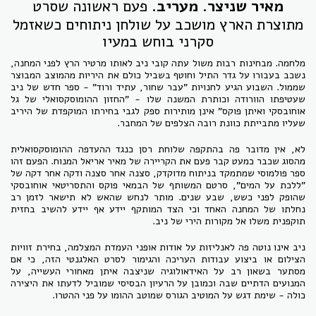
מאיר שניצר. מעריב.
פעם ראשונה שסרט
מתוצרת הארץ מושכב על שולחן ניתוחים כשאזמל
סקרני בוחש במעיו
מלחמה. מבחינות רבות משול עתה קובי ניב לאותו מרטיר הרץ לפני המחנה,
נשכב בעבורו על גדר התיל וחוטף בשביל כולם את היריות מהמוצב המבוצר
שממול. השבוע הגיע לחנויות "עבר שחור, עתיד ורוד" - ספר חדש של ניב
שעטיפתו הוורודה וכותרת המשנה שלו - "החזון ההומוסקסואלי של גל
אוחובסקי ואיתן פוקס" אינן מותירות ספק לגבי בחירתו המוקפדת של היריב
שעליו מתבייתת כוונת רובה הצלפים של המחבר.
לא, אין מדובר פה בהתקפה שלוחת רסן כנגד ההעדפה ההומוסקסואלית
מהסוג שכבר כמעט קבר פעם את הקריירה של מאיר אריאל המנוח. הפעם זהו
ספר פולמוסי שמתמקד בניתוח מדוקדק, סצנה אחר סצנה ודקה אחר דקה של
"ללכת על המים", סרטם המשותף של הבמאי פוקס והתסריטאי אוחובסקי
שהופק לפני כשש, שבע שנים. מותר לנחש שהאש לא תישאר לזמן רב
נחלתו של המחנה האחד וכי הצד המותקף יידע אף יידע להשיב בחזית
תוקפנית משלו אל מקורות הירי של ניב.
ניב אינו נוטה פה לאנליזות על אודות אופני העמדת המצלמה, בחירת זוויות
הצילום או ביצוע עבודות העריכה והגימור לסרט האלגנטי הזה, כי אם
מסתער בשאון רב על האידאולוגיה שניצבה איתן מאחורי העשייה, על
המנועים הדתיים שבה וכמובן על הרעיון הבסיסי שמוביל לדעתו את היצירה
כולה - שימת דגש על המוטיב הגורס שמוטב ההומו על פני ההטרו.