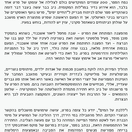
נפח הספר, 200 עמודים המוקדשים כולם לצלילה אל עומקו של סרט אחד
בלבד, הוא אירוע נדיר במו"לות המקומית. ניב כבר עשה בעבר דבר דומה
כשהקדיש ספר שלם לניתוח מבריק ל"החיים יפים", סרטו נוטף האוסקרים של
רוברטו בניני האיטלקי. אך זו הפעם הראשונה שסרט מתוצרת הארץ מושכב
על שולחן הניתוחים כשאזמל סקרני, עוין יש להודות, בוחש במעיו.
מהסצנה הפותחת את הסרט - שבה מחסל ליאור אשכנזי, כשהוא בתפקיד
סוכן מוסד, פעיל פלסטיני ועושה זאת בטורקיה לעיניו של ילד קטן בנו של
הנרצח - ועד הסצנה החותמת את הסרט שבה אוחז אותו אשכנזי, הפעם
בכסות אזרחית מלאה, בבנו שזה עתה נולד, דורך ניב על כל התפניות
העלילתיות והדרמטיות בסרט. כל זאת כדי לשרטט את המסלול שמוליך את
הישראלי מרצח אב אל אימוץ עצמי של התואר הזה.
תהליך הפירוק הזה לוקח בחשבון סכמות של אגדות ילדים, מיתוסים נוצריים,
מניפולציות של פוליטיקה ג'נדרית וקווירית ובעיקר מתעכב המחבר על
העוינות המפורשת של יוצרי הסרט אל האישה באשר היא ואל אותו סוג גברים
שעדיין, אללי, מכחישים את ההומוסקסואליות הטבועה בהם. מטרת הסרט על
פי פרשנותו של ניב היא חתירה מתמדת להשלטתה של הומוקרטיה - שלטון
ההומואים - על התרבות ועל ייצוגיה השונים, והמקפצה הטבעית לכך היא
הנצרות.
ו"ללכת על המים", יודע כל צופה בסרט, עושה שימושים מושכלים בהקשר
הנוצרי הקדום. החל מהטבילה במי הירדן, דרך ההליכה של המושיע על מימי
הכנרת ועד לאקט החסד הפייטה המזוהה כל כך עם מעשה הצליבה. החתירה
אל ההתממשות הזאת, נכתב בספר, עוברת בסרטם של פוקס ואוחובסקי דרך
בריחה מפורשת מנשים המזהמות את הסביבה ובאמצעות הימלטות