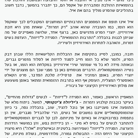
בהומואיות ההולכת ומתבררת של אקסל הם, כך יתברר בהמשך, נדבך חשוב
בתהליכים שהסרט מוליך בהם את איל.
איל אינו תופס את המסמנים התרבותיים המוחצנים המקובלים לכך שאקסל
הוא הומו, כמו העובדה שהוא אוהב "רק זמרות", שאחת מהן היא זוכת
אירוויזיון. יוצרי הסרט מדגישים כאן, ברצף אחד, שלושה מאפיינים של מה
שניתן לכנות בהכללה "התרבות ההומואית": הסגידה ל"דיוות", העדפת נשים
זמרות, והאהבה לתחרות האירוויזיון ולשיריה.
חובה, כמובן, לסייג בתקיפות את ההכללות הקלישאיות הללו שבהן דבק
הסרט, ולומר שלא כל הומו חייב לסגוד לדיוות או לסלוד מזמרים גברים,
ובאותה מידה לא כל מי שמזמר שירי אירוויזיון במקלחת הוא הומו, או בעל
נטייה הומוסקסואלית. הדברים מנוסחים כאן כך מפני שכך הם מוצגים על ידי
יוצרי הסרט, באופן המזכיר את
פרסיליה מלכת המדבר
, סרט הקאלט
האוסטרלי המצליח, העוסק אף הוא בתרבות ההומואית ומתאר באופן משעשע
את פולחן האירוויזיון הקיצוני של גיבוריו.
המאפיין הראשון, כאמור, הוא הסגידה ל"דיוות" - לנשים "גדולות מהחיים",
בעיקר כוכבות קולנוע וזמרות -
ג'יליולה צ'ינקווטי
, למשל. ניתוח מלא של
התופעה אינו מענייננו כאן אך נוכל להגיד, שוב, בהכללה גסה, כי כיוון
שהומוסקסואליים אינם נמשכים אל נשים, הרי שלהבדיל מגברים, אין הן
נתפסות כפרובוקציה או כאיום על מיניותם. לכן קל לגברים הומוסקסואליים
להתחבר לנשים על בסיס לא מיני - הן כידידות נפש, והן כמושאי הזדהות
והערצה. הסגידה ל"דיווה" (שפירושה בלטינית ובאיטלקית "אלה") היא מיצויו
הקיצוני של היחס הזה - התבטלות גמורה, מלודרמטית, נטולת מיניות, של