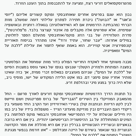
מהטרוסקסואלים זורעי רצח, ומגיעה עד להתכנסות בתוך העונג הוורוד.
נכון הוא שגם בסרטים אחרים שאוחובסקי ופוקס קשורים אליהם ("יוסי
וג'אגר" או "הבועה") ניכרת חתירה לפתרון עלילתי דומה שמשלב מוות
הכרחי (מהבחינה הדרמטית אם לא האידאולוגית) בגאולה רוחנית ובאוטופיה
שמימית. אלא שסרטים אלה מקבלים פה אזכור קצרצר בלבד. מ"פלורנטין",
סדרת הטלוויזיה של בני הזוג פוקס/אוחובסקי מתעלם הספר לחלוטין.
במילים אחרות: "עבר שחור, עתיד ורוד" אינו מתהדר בניסוח תאוריית
קונספירציה אנטי קווירית. הוא באמת שואף לחפור את עלילת "ללכת על
המים" ומאפייניה.
מכנה משותף אחד לאקדח החרישי הפולט כדור מוות שמחסל את הפלסטיני
בסצנה הפותחת ולמזרק הקטלני שננעץ בגופו של נאצי גוסס בסצנות הסיום
של "ללכת על המים"; שניהם מעוצבים כפאלוס זכרי ממית, אך כזה שאינו
מותיר אחריו שום סימני דם. כמו אקט הלידה המקודש של ישו, מוסיף ניב,
שלא היה כרוך במגע מיני ובהזלפת זרע.
כל תחנות הדרך הדרמטיות שאוחובסקי ופוקס זורעים לאורך סרטם - החל
מהמאבק המוזיקלי בין השירים "הגבריים" של ברוס ספרינגטין וטום ווייטס
לבין לקט הדיוות הנותנות קולן בשירי האירוויזיון ועד הקרב החד משמעי בין
ריקודי העם העבריים ובין מוזיקת מועדוני הגייז - מטופלות בידיו של ניב כמו
היו חיילים שנשלחו על ידי התסריטאי אוחובסקי והבמאי פוקס למלחמה בין
המינים המתחוללת על גב ההיסטוריה הכריסטיאנו יהודית. בין אם היא כרוכה
בנאציזם ובשרידיו העכשוויים בברלין ובין אם היא מהללת את מסר הקדושה
הנוצרית כפי שנאמר בשירם של היינה ומנדלסון - "אט זורמת בנפשי מנגינת
הטוהר" החותם את "ללכת על המים".