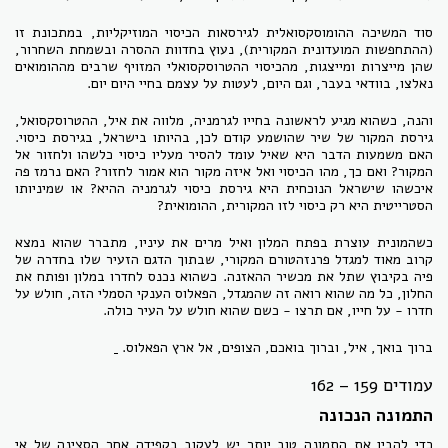
סוד המשיכה ההומוסקסואלית לגירסאות הכיסוי המוזיקליות, במתכונת זו
(ההתחפשות המועדונית המקורית), נעוץ בחדוות ההסרה ובשמחת השחרור,
שהן מייצרות ומייצגות, מהכיסוי ההטרוסקסואלי המזויף שרבים מההומואים
נאלצו, בוודאי בעבר, וגם היום, לעטות על עצמם בחיי היום יום.
והנה, כשהוא מגיע לראשונה בחייו לגרמניה, מלווה את איל, ההטרוסקסואל,
גירסת המקור של שיר שהושמע קודם לכן, בהיותו בישראל, בגירסת כיסוי.
האם משמעות הדבר היא שאיל עומד להסיר מעליו כיסוי כלשהו ולחזור אל
המקור? ואם כך, מהו הכיסוי ואל איזה מקור הוא אמור לחזור? האם נרמז פה
איכשהו שישראל הנוכחית היא גירסת כיסוי לגרמניה ההיא? או שמיניותו
הסטרייטית היא רק כיסוי לזו המקורית, ההומואית?
כשהמונית עוצרת בפתח המלון ואיל מרים את עיניו, מתברר שהוא נמצא
קרוב מאוד למגדל פרנזהטורם המקורי, שבתוך הדגם הזעיר שלו בחדרה של
פיה בקיבוץ שתל את מכשיר ההאזנה. כשהוא נכנס לחדרו במלון ופותח את
החלון, כל מה שהוא רואה זה שהמגדל, הפאלוס הענקי הסמלי הזה, חולש על
חדרו - על חייו, אם תרצו - כשם שהוא חולש על העיר כולה.
ברוך בואך, איל, וברוך בואכם, הצופים, אל ארץ הפאלוס.
עמודים 159 – 162
התמונה הנכונה
כדי להבין את התמונה טוב יותר יש לעקוב בקפידה אחר הסצינה של אי