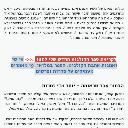
מילות הסיום של השיר אמנם אינן מופיעות בסרט, אך הן מבטאות היטב - אם
מתרגמים אותן משפת הגבר אישה של שביט ואהובה לשפת הגבר גבר של איל
ואקסל - את מה שהתרחש ועוד יתרחש בין השניים: "שנינו נוסעים במכונית
/ הלוואי ויכולנו לנסוע לנצח / אתה חושב שאני / מזמן כבר נרדמתי ולא
מקשיב / איך אתה עם סיגריה בפה / שר לי עם הרדיו שיר אהבה / נשק
אותי חזק / נשק עד שיכאב / והשמש לא תשקע / אתה האחד והיחיד /
אהובי המופלא / ואני אוהב אותך."
לקריאת ספר הקולנוע החדש שלי לחצו
>>>
אי.טי
ואמנות אהבת הקולנוע.
הספר במלואו. 19 מאמרים
מעמיקים על סדרות וסרטים
הבחור עבר טראומה - יותר מדי זמרות
ומכאן קאט, ואנחנו שוב במטווח, אלא שהפעם איל קולע רע מאוד. וכשהוא
רואה את הפגיעות הלא כל כך מדויקות שלו במטרה הוא מקלל - "קוס אמק!"
המדריכה שואלת אותו "מה קרה?" ואיל אומר, כאילו בצחוק, "יותר מדי
זמרות," ומתייחס בכך, כמובן, לשהותו הממושכת מדי, כביכול, עם אקסל.
משם אנחנו עוברים היישר למנחם, מפקדו של איל ודמות האב החלופית שלו,
המפרש ומסביר לנו (רק אחר כך נראה שהוא בעצם מדבר עם עמיתו למוסד)