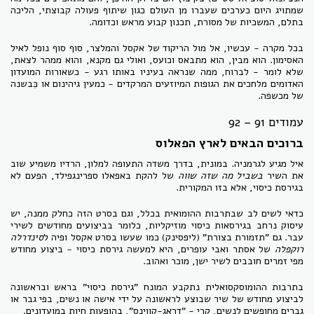
שמתויג היום כערכים שעברו מן העולם כגון שיתוף פעולה קבוצתי, הליכה
בתלם, המשכיות של מסורת, תכנון קבוע מראש וכדומה.
בכל מקרה - עכשיו, אל מול הריקוד של אקסל והמלצר, סוף סוף נופל לאיל
האסימון. הוא מבין, הוא מתבאס וכועס, ואולי גם מקנא, והוא ממהר לצאת,
שלא לומר - לברוח, ממה שנראה בעיניו באותו רגע - כשאורות המועדון
האדומים מלחכים את הגופות המיוזעים המרקדים - כמעין גיהינום או כִּבשנה
של מכשפה.
עמודים 91 – 92
ברוכים הבאים לארץ הפאלוס
איל מגיע לגרמניה. במונית, בדרך משדה התעופה למלון, הרדיו משמיע שוב
את השיר
בשביל מה שזה שווה
של להקת באפאלו ספרינגפילד, הפעם לא
בגירסת כיסוי, אלא בזו המקורית.
כדאי לשים לב שבתרבות ההומואית בכלל, וגם בסרט הזה כחלק ממנה, יש
עיסוק נרחב בגירסאות כיסוי מוזיקליות, כלומר בביצועים מחודשים לשירי
עבר. גם "תזמורת בצורת" (ליפסינק) כמו שעשו בסרט אקסל ופיה ל
סינדרלה
רוקפלה
של אסתר ואבי עופרים, היא למעשה גירסת כיסוי - ביצוע מחודש
מפי זמרים חובבים לשיר ישן, מוכר ואהוב.
בתרבות ההומוסקסואלית נתקבע המונח "גירסת כיסוי" בראש ובראשונה
לביצוע מחודש של שיר שבוצע לראשונה על ידי אישה או נשים, בפי גבר או
גברים מחופשים לנשים, קרי - "דראג-קווינס", בהופעות חיות במועדונים.