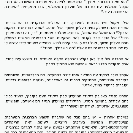
"הוא מאוד חברותי, אחיך," הוא אומר לפיה והיא מחייכת ומאשרת. אז חוזר
אקסל מהמלצר עם כתובת של מועדון הטי.אל.וי, שבו מתקיימת "המסיבה
הכי טובה בעיר."
איל, אקסל ופיה נכנסים למועדון. רוב המבלים והרוקדים בו הם גברים,
אחדים מהם כשחלק גופם העליון חשוף. איל תוהה. "אתה בטוח שזה המקום
הנכון?" הוא שואל את אקסל, שדווקא מתלהב מהמקום, "כן, זה נראה מצוין,
נכון?" איל הולך לבר לקנות להם משקאות. שני הברמנים מגישים כשחלק
גופם העליון חשוף, ואיל נרתע. גבר קירח לבוש בגופייה שעומד לידו עושה לו
עיניים. אחד הברמנים פונה אליו "מה בשבילך, חמוד?"
אי ההבנה של איל לאן נקלע והבהלה הקלה האוחזת בו משעשעים למדי,
אבל מנקודת מבטו נראה שהפעם הוא מתחיל להבין.
אקסל הולך לרקוד עם המלצר איתו דיבר במסעדה. הם מפלרטטים, משוחחים
בקירבה אינטימית, ממתיקים דברים זה באוזני זה, נוגעים בלטיפות בידיים,
ועוברים לריקוד צמוד, ארוטי.
הסרט מנגיד כאן בין ריקודי המועדון לבין ריקודי העם בקיבוץ, שעוד נכונו
להם עלילות בהמשך הסרט. הריקודים במועדון הגייז הם אישיים, חופשיים,
ספונטניים, ארוטיים, יצירתיים ומשוחררים.
במילים אחרות - יש בהם מכל מה שחברת השפע הצרכנית המערבית
קפיטליסטית מקדשת כערכים חיוביים. לעומת זאת הריקודים
ההטרוסקסואליים, הלאומיים אחוותיים (כמעט שיש פיתוי לתרגם לגרמנית:
הנציונאל סוציאליסטיים) בקיבוץ הם בדיוק ההיפך, והם מתאפיינים בכל מה