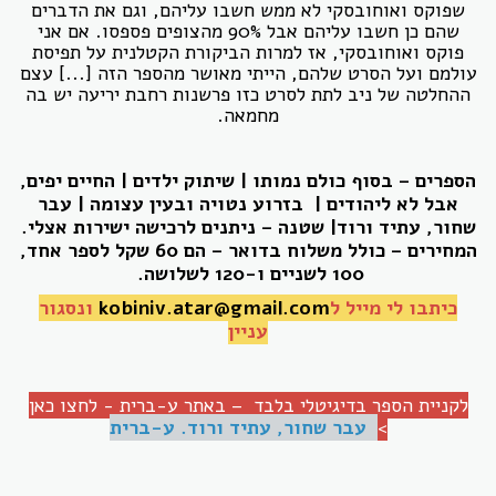
שפוקס ואוחובסקי לא ממש חשבו עליהם, וגם את הדברים
שהם כן חשבו עליהם אבל 90% מהצופים פספסו. אם אני
פוקס ואוחובסקי, אז למרות הביקורת הקטלנית על תפיסת
עולמם ועל הסרט שלהם, הייתי מאושר מהספר הזה [...] עצם
ההחלטה של ניב לתת לסרט כזו פרשנות רחבת יריעה יש בה
מחמאה.
הספרים – בסוף כולם נמותו | שיתוק ילדים | החיים יפים,
אבל לא ליהודים |
בזרוע נטויה ובעין עצומה | עבר
שחור, עתיד ורוד| שטנה – ניתנים לרכישה ישירות אצלי.
המחירים – כולל משלוח בדואר – הם 60 שקל לספר אחד,
100 לשניים ו-120 לשלושה.
כיתבו לי מייל ל
kobiniv.atar@gmail.com
ונסגור
עניין
לקניית הספר בדיגיטלי בלבד – באתר ע-ברית - לחצו כאן
>
עבר שחור, עתיד ורוד. ע-ברית