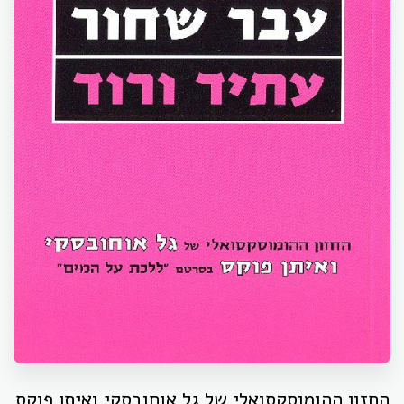
החזון ההומוסקסואלי של גל אוחובסקי ואיתן פוקס