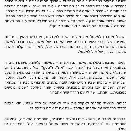
"שנינו נוסעים במכונית / אתה אומר לי שהדרך תהיה ארוכה / ושאני יכולה
להירדם / אחרי זה תספר לי כל מה שקרה / אני לא ישנה / סופרת כוכבים
דרך חורים בשמיכה / ואתה עם סיגריה בפה / שר לי עם הרדיו שיר אהבה",
ואז היא ממשיכה ושרה את בתי השיר כאילו היא הגבר השר לה שיר אהבה,
לאמור "נשקי אותי חזק / נשקי עד שיכאב / והשמש לא תשקע / את האחת
והיחידה / אהובתי המופלאה / ואני אוהב אותך".
כשאיל מתרגם לאקסל את מילות השיר לאנגלית, מתרחש מהפך בזהויות
המיניות של דברי השיר ודובריו. שיר האהבה של אישה לגבר וגבר לאישה
ששרה שביט במקור, הופך, בתרגום מפיו של איל, לווידוי או דיקלום אהבה
של גבר לגבר, של איל לאקסל.
ההיפוך מתבצע בשלושה מישורים. ראשית - במישור הלשוני, מעצם העובדה
שבאנגלית אין הבדל בין "אתה" לבין "את", ו"you" יכול להיות גם זה וגם
זה, תלוי בהקשר. שנית - במישור הדמויות הפועלות, שהרי בסיטואציה שעל
המסך, עכשיו במכונית, גבר, איל, אומר את המילים הללו לגבר, אקסל.
ושלישית - בדמיון שבין הסיטואציה שבה נתונים הגיבורים לבין זו שמתאר
השיר; השניים אכן נוסעים במכונית כשאיל אומר לאקסל "שנינו נוסעים
במכונית... ואתה... שר לי עם הרדיו שיר אהבה."
כלומר, כשאיל מתרגם לאקסל את שיר האהבה של סיון שביט, הוא בעצם
מכריז במפורש על אהבתו לאקסל - גם אם זו אינה מודעת לו.
ובהכרזת אהבה זו, כשהשניים נוסעים במכונית, מסתיימת הסצינה, ולמעשה
מסתיימת גם "הרפתקת האהבים" שחוו אקסל ובעיקר איל בסיקוונס ים
המלח.