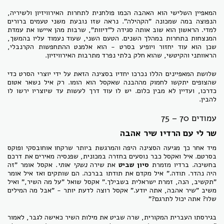
המאפיין השלישי הוא האהבה הכמו פולחנית לתחרות האירוויזיון ולשיריה,
הנפוצה במה שמכונה "הקהילה". נראה שזו נובעת משני טעמים ברורים
למדי. הראשון הוא שוב אותה סגידה ל"דיוות", שרבות מהן איישו את עמדת
המנצחות בתחרות במהלך השנים. הטעם השני, שעוד נעמוד עליו בהמשך,
שכן הוא עוד יחזור ויופיע בסרט - הוא אלמנט ההתחפשות הקרנבלי,
הראוותני והקיטשי, שהוא חלק בלתי נפרד מתרבות האירוויזיון.
שלושת המאפיינים הללו נכרכו יחדיו בסצינה הזאת על ידי יוצרי הסרט כדי
שהצופים יתקשו לחמוק מההבנה שאקסל הוא הומו. רק איל נשאר אטום
כדרכו, ועדיין לא מבין כלום. יש לו עוד דרך לעשות עד שיוצריו ירשו לו
להבין.
עמודים 70 – 75
שר לי עם הרדיו שיר אהבה
מיד אחר כך מגיעה הסצינה היפה והמרגשת ביותר שרקחו אוחובסקי ופוקס
בסרטם. איל ואקסל כבר נוסעים בחזרה במכונית, שפנסיה מאירים את דרכם
בחשיכה. ברדיו מזמרת
סיון שביט
את שירה
נשקי אותי
. אקסל אומר "זה
היה נהדר. תודה." איל מקדם את תודתו בברכה. הם שותקים ואז איל אומר
"תקשיב, הנה, זמרת ישראלית בשבילך." אקסל שואל "על מה השיר," ואיל
משיב "שיר אהבה, אתה יודע." אקסל רוצה לדעת יותר - "אבל מה המילים
שלו? אתה יכול לתרגם?"
בגירסתו העברית המקורית, שרה שביט את מילות השיר כאישה לגבר, לאמור