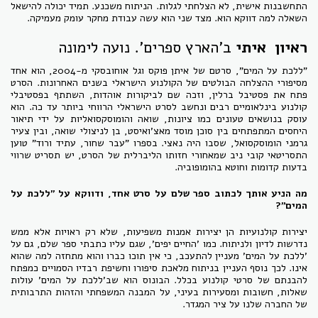
התחשבנות אישית, לא הצלחתי לגלות. הניתוח משכנע. תמיד יכולה להישאל
השאלה למה דווקא הוא. מצד שני הוא עשה עבודת מחקר עומק מעמיקה.
ראיון איתי
ב'הארץ ספרים'. נועה לימונה
"ללכת על המים", סרטם של איתן פוקס וגל אוחובסקי מ-2004, הוא אחד
מסיפורי ההצלחה הבולטים של הקולנוע הישראלי בשנים האחרונות. הסרט
פתח את פסטיבל ברלין, וזכה שם לביקורות אוהדות, השתתף בפסטיבלי
קולנוע בינלאומיים רבים ונחשב לסרט הישראלי הרווחי ביותר עד כה. הוא
עוסק בנושאים טעונים כמו ציונות, שואה והומוסקסואליות על ידי תיאור
היחסים המתפתחים בין סוכן מוסד מאצ'ואיסט, בן לניצולי שואה, ובין צעיר
גרמני הומוסקסואל, שסבו היה נאצי. בספרו "עבר שחור, עתיד ורוד" טוען
התסריטאי קובי ניב שמאחורי חזותו הליברלית של הסרט, יש תסריט שרווי
בדעות קדומות וחוטא בהומופוביה.
מה הניע אותך לכתוב ספר שלם על סרט אחד, ודווקא על "ללכת על
המים"?
יצירות קולנועיות הן יצירות אמנות משפיעות, שלא רק ראויות אלא ממש
נדרשות לדיון ולניתוח. כמו 'החיים יפים', שגם עליו כתבתי ספר שלם, גם על
'ללכת על המים' מעניין להתעכב, כי אין תוכו כברו והוא מתחזה למה שהוא
אינו. לכך נוסף העניין בניתוח מלאכת סיפורו וחשיפת רבדיו הסמויים כמפתח
להבנתם של סרטי קולנוע בכלל. הבונוס הוא שב'ללכת על המים' עולות
שאלות, חשובות ומסעירות בעיני, על המבנה המשפחתי והזהות התרבותית
של החברה שלנו על ציר המגדר.