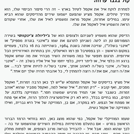
קול בגבר ערווה
למחרת לוקח איל את אקסל לטיול בארץ - זה הרי סיפור הכיסוי שלו, הוא
מדריך טיולים. אקסל מציע שהפעם ישמעו שירים מהדיסקים שהוא הביא
עימו. במילים אחרות, אקסל מראה ומשמיע לאיל את שלו, אחרי שקודם
הראה והשמיע איל לאקסל את שלו.
הדיסק שהוא משמיע לשניהם ולצופים הוא של
ג'יליולה צ'ינקווטי
בשירה
המפורסם
נון הו לטה
(שניתן לתרגם את שמו כ"אינני בוגרת מספיק" או
"אינני בשלה"), שזיכה אותה בשנת 1964, כשהייתה בת 16 בלבד, פעמיים
במקום הראשון - הן בפסטיבל סן רמו האיטלקי, והן בתחרות האירוויזיון הכל
אירופית. תרגום חופשי של כמה משורות השיר מבהיר את מה שחש אקסל
ברגע זה כלפי איל, או ליתר דיוק, כלפי יחסו של איל אליו בשלב זה - "אינני
בשל/ה, אינני בשל/ה לאהוב אותך, אינני בשל/ה להיות איתך לבד... אם
את/ה רוצה, אם את/ה רוצה להמתין לי, כל אהבתי תהיה שלך יום אחד."
איל מציץ בדיסקים של אקסל ומתפלא ש"יש לך כאן הרבה זמרות," ואקסל
מסכים, ואף קובע - "רק זמרות." איל שואל למה, ואקסל מסביר שהוא "אוהב
זמרות. כשגבר שר אני תמיד מרגיש שמשהו חסר." המוזיקה ב
ללכת על
המים
, כמו בחיים בכלל, היא לא רק אילוסטרציה להלוך הרוח, אלא אף פתח
או מפתח אל הנפש. לא במקרה, אם כן, המוזיקה של איל היא גברית, ואילו
המוזיקה של אקסל נשית.
טעמו המוזיקלי של אקסל, כפי שהוא מוצג כאן, הוא בוודאי הרמז הברור
הראשון בסרט - אם נתעלם מהרמיזות במילות השירים שהושמעו עד כה -
לכך שהוא הומו. אבל איל - להבדיל כנראה מרוב הצופים, או לפחות מחלק
ניכר מהם - אינו מבין. אי ההבנה או חוסר ההבחנה הנמשכת והולכת שלו