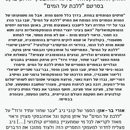
בסרטם "ללכת על המים"
״סרטים הפותחים במוות, בדרך כלל סופם מוות. אבל מה משמעותו של
המוות המסוים הזה הפותח את הסרט "ללכת על המים", שבו גבר הורג
גבר על ידי החדרת רעל לישבנו באמצעות מזרק, באופן המדמה יחסים
הומוסקסואלים? ״האם בעיני יוצרי הסרט הומוסקסואליות הינה חטא
כה חמור, הראוי לעונש מוות - אם לא מוות ממשי, אזי לפחות
מטאפורי, בקולנוע? או שמא לוקים היוצרים בהומופוביה, שביטויה
שנאת מוות לכל הומו, בוודאי זה הפיקטיבי־קולנועי? ״הייתכן שיוצרי
"ללכת על המים", התסריטאי גל אוחובסקי והבמאי איתן פוקס,
הומואים מוצהרים וגלויים, נגועים בהומופוביה עצמית?״ בשאלות אלה
פותח הספר "עבר שחור, עתיד ורוד" דיון מרתק ומפתיע בתכנים
הגלויים ובמסרים הסמויים של הסרט ללכת על המים. סיפורו
הכמו-ניסי של הסרט, שבו הופך סוכן מוסד, גבר־גבר סטרייט ישראלי
(ליאור אשכנזי), תחת הדרכתו של הומוסקסואל גרמני טוב ומיטיב
דמוי־ישו, נכדו של רוצח נאצי, מרוצח מקצועי אטום־רגש לשוחר־שלום
מזיל־דמעות, זוכה כאן לניתוח מעמיק, מעורר־מחשבה ומשעשע. שלב
אחר שלב, סצינה אחר סצינה, חושף המחבר את כשלי הסרט כיצירה
קולנועית ואת השקפת העולם הבעייתית, בלשון המעטה, העומדת
בבסיסו.
אורי בר-און:
הספר של קובי ניב "
עבר שחור עתיד ורוד
" על
"
ללכת על המים
" של איתן פוקס וגל אוחובסקי מצוין וראוי
מאוד לקריאה לכל מי שמתעניין בתסריט קולנועי [...] ניב
מצליח לחדור למעמקי התסריט הזה ולצוד מתוכו את הדברים