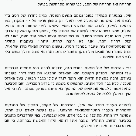
ההריגה ואז ההריגה של הסב, כפי שהיא מתרחשת בפועל.
איל, במסגרת תפקידו כסוכן ונוקם מטעם המוסד, מגיע לחדרו של הסב כדי
לבצע את המשימה שהוטלה עליו (אולי רק באופן פרטי על ידי מפקדו, כמו
שראינו לעיל), להרוג את הפושע הנאצי הישיש לפני שימות מוות טבעי.
ואולם, ממש כשהוא עומד לעשות את המוטל עליו, נשקו מזרקו הטעון והדרוך
בידו, הוא מגלה שאינו מסוגל. או כפי שהוא עצמו יאמר עוד מעט, "אני לא
יכול להרוג יותר. אני לא רוצה להרוג יותר." בעקבות תהליך
ההומוסקסואליזציה שעבר במהלך הסרט, נשמט המזרק הפאלי מידו של איל,
והוא עומד חסר אונים מול הזקן שעמד להרוג. ואז הוא פונה והולך משם בלי
לבצע את משימתו.
כפי שהדמות של איל מוצגת בסרט הזה, יכולתו להרוג היא תמצית הגבריות
שלו ומהותה. המזרק הקטלני הוא הפאלוס המבטא את כוחו ודרך פעולתו
בעולם. והנה בסצינה הזאת הוא הופך לנגד עינינו מגבר רבאון, בעל פאלוס
קטלני, ללא גבר חסר אונים, שהפאלוס נשמט לו ברגע המכריע. ואם הסצינה
הזאת אמורה לבטא את שיאו של המהפך באישיותו בסרט, מסתבר לנו כי איל
הפך במהלך
ללכת על המים
לאימפוטנט.
לכאורה העביר הסרט את איל, בהדרכתו של אקסל, תהליך של התנקות
והיטהרות מעברו ההטרוסקסואלי הרצחני, שבו נעשה לאדם טוב יותר,
שמושך ידו מהרג מתוכנן של בני אדם. אלא שבפועל, כפי שהדברים מוצגים
בסצינה הזאת, התהליך שעבר אינו דווקא עידון והאנשת גבריותו, כי אם
סירוס גבריותו ואונו עד חידלון.