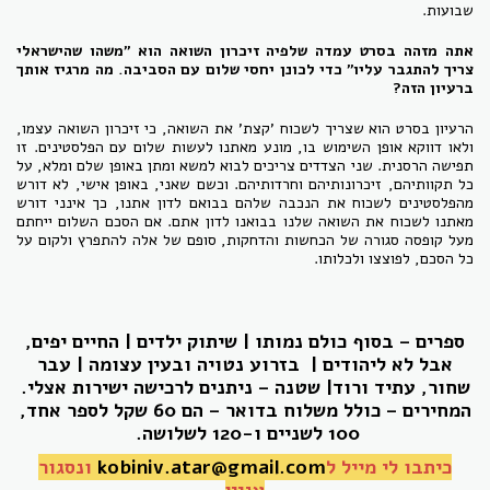
שבועות.
אתה מזהה בסרט עמדה שלפיה זיכרון השואה הוא "משהו שהישראלי
צריך להתגבר עליו" כדי לכונן יחסי שלום עם הסביבה. מה מרגיז אותך
ברעיון הזה?
הרעיון בסרט הוא שצריך לשכוח 'קצת' את השואה, כי זיכרון השואה עצמו,
ולאו דווקא אופן השימוש בו, מונע מאתנו לעשות שלום עם הפלסטינים. זו
תפישה הרסנית. שני הצדדים צריכים לבוא למשא ומתן באופן שלם ומלא, על
כל תקוותיהם, זיכרונותיהם וחרדותיהם. וכשם שאני, באופן אישי, לא דורש
מהפלסטינים לשכוח את הנכבה שלהם בבואם לדון אתנו, כך אינני דורש
מאתנו לשכוח את השואה שלנו בבואנו לדון אתם. אם הסכם השלום ייחתם
מעל קופסה סגורה של הכחשות והדחקות, סופם של אלה להתפרץ ולקום על
כל הסכם, לפוצצו ולכלותו.
ספרים – בסוף כולם נמותו | שיתוק ילדים | החיים יפים,
אבל לא ליהודים |
בזרוע נטויה ובעין עצומה | עבר
שחור, עתיד ורוד| שטנה – ניתנים לרכישה ישירות אצלי.
המחירים – כולל משלוח בדואר – הם 60 שקל לספר אחד,
100 לשניים ו-120 לשלושה.
כיתבו לי מייל ל
kobiniv.atar@gmail.com
ונסגור