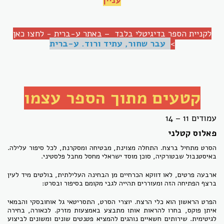
עניין
לקניית הספר בדיגיטלי בלבד – באתר ע-ברית - לחצו כאן
>
עבר שחור, עתיד ורוד. ע-ברית
קטעים מתוך הספר עצמו
עמודים 11 – 14
פאלוס קטלני
הסרט מתחיל ברצח. התחלה מצוינת, מבטיחה ומסקרנת, לכל סיפור עלילה.
באיסטנבול שבטורקיה, סוכן מוסד ישראלי מחסל מחבל פלסטיני.
ארבעה פרטים, לאו דווקא הכרחיים מן הבחינה העלילתית, בולטים מיד לעין
ברצף הפתיחה הזה ומעוררים תהייה לגבי מקומם בסיפור ובסרט:
הפרט הראשון הוא כלי הרצח. יוצרי הסרט, התסריטאי גל אוחובסקי והבמאי
איתן פוקס, בחרו להראות אותו מתבצע באמצעות מזרק. לכאורה, בחירה
לגיטימית. שירותים חשאיים נוהגים להמציא פטנטים שונים ומשונים לביצוע