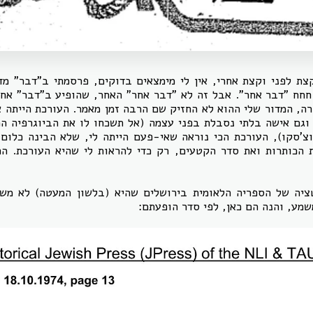
אולי גם קצת לפני וקצת אחרי, אין לי מימצאים בדוקים, פרסמתי ב"דבר" 
חח "דבר אחר". אבל זה לא "דבר אחר" האחר, שהופיע ב"דבר" אחר
ה, המדור שלי ההוא לא החזיק שם הרבה זמן מאמר. העורכת הייתה א
וגם אישה בלתי נסבלת בפני עצמה (אל תשכחו לו את הביוגרפיה ה
וצ'סקו), העורכת הכי נוראה שאי-פעם הייתה לי, שלא הבינה כלום
הכותרות ואת סדר הקטעים, רק כדי להראות לי שהיא העורכת. התא
טציה של הספריה הלאומית בירושלים שהיא (בלשון המעטה) לא מש
שמע, והנה הם כאן, לפי סדר הופעתם: