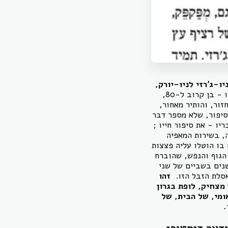
-ג'רזי לניו-יורק,
החמישה הם: מושקו - בן קרוב ל-80,
ור, והותיר מאחור,
הסיפור, שלא מספר דבר
ו - את סיפור חייו ;
, בשירות המאפיה
 בו הוטלו עליה פצצות
י - בן 20, הצעיר בחבורה, קרוע הגוף והנפש, שהוברח
שנים בשביים של שני
סלת הזבל הזו.
זהו
מצחיק, לופת בגרון
ומי, של הבית, של
.
דעה דיסטופי.