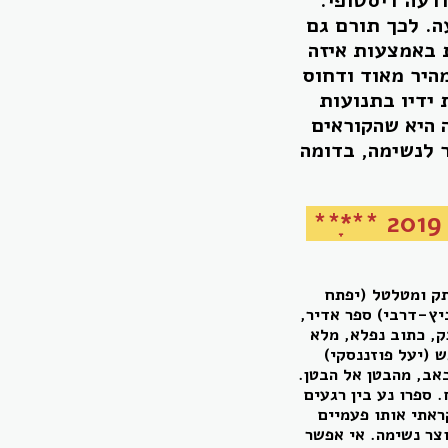
. לכך תורם גם
ת באמצעות איזה
מהיר מאוד ודחוס
 ידיו בתנועות
 היא שהקוראים
 לנשימה, בדומה
***ָָ**
תק ומטלטל (יפתח
ביץ-דרבי) ספר אדיר,
ק, כתוב נפלא, מלא
 (יעל פוזננסקי)
כאב, מהבטן אל הבטן.
 ספרו נע בין רגעים
ראתי אותו פעמיים
וצר נשימה. אי אפשר