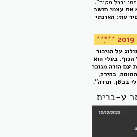
מן ובכל מקום".
 את עצמי חושב
יר עוז: האזנתי
***ָָ**
לוג על הניכור
הגוף. בעלי הוא
ת עם הורה מנוכר
המומה, בהירה,
י בבטן. תודה".
ר ע-ברית