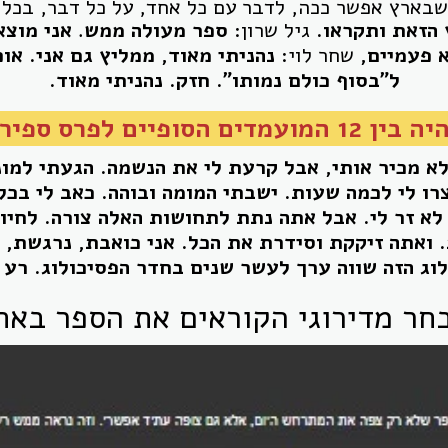
שבארץ אפשר ככה, לדבר עם כל אחד, על כל דבר, בכל ז
 הזאת ותקראו.
גיל שרון:
ספר מעולה ממש
.
אני מוצא
א פעמי
ים,
שחר לוי:
נהניתי מאוד, ממליץ גם אני. אופ
ל"בסוף כולם נמותו". חזק. נהניתי מאוד.
ופיים לפרס ספיר 2019
א מכיר אותי, אבל קרעת לי את הנשמה. הגעתי למונו
צרו לי לכמה שעות. ישבתי המומה ובוהה. כאב לי בכל 
לא זר לי. אבל אתה נתת לתחושות האלה צורה. לחיו
 ואתה זיקקת וסידרת את הכל. אני כואבת, נרגשת, 
וג הזה שווה ערך לעשר שנים בחדר הפסיכולוג. רע ל
בחר מדירוגי הקוראים את הספר באת