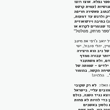
פר נפלא. אוצו רוצו
נושיות (עמית קרטס
לכתוב סאטירה חריפה
יק ולרגש עד דמעות,
) כתיבה וירטואוזית
עד שגומרים לקרוא או
"ספר מרתק, מטלטל"
ומזלזל יואב ג'רפי את מיטב
ין, יהלי סובול, ישי
של ניב הוא היצירה
יותר עבורה ממדף
אדם, ולא משתעבד
 ילדים - שמותה של
שיחה הקשה, בהומור
.. הללויה!
ם האלו:
לא רק שקובי
הובים עליי, בישראל
וצא נגיד השנה, כולם
 כדי להיות לא פחות
ת נלסון באשכים
ירה הזו, למה אתם