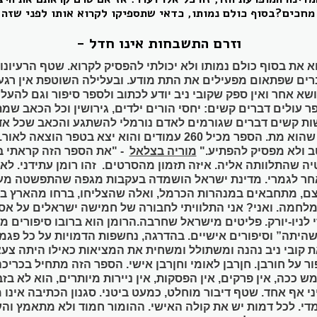
מחכים?בסוף כולם נמותו, כדאי שתספיקו לקרוא אותו לפני שזה 
וזרם התשבחות אינו חדל -
 את בסוף כולם נמותו ולא יכולתי להפסיק לקרוא. שטף הרעיונ
ם שפתאום מפעילים את התת מודע. ובעלילה השוטפת אין רגע ד
ושא אחר ואין ספק שקובי ניב יודע לכתוב ולספר סיפור וגם להעל
 עולים דברים קשים: יחסי הורים ילדים, גירושין וכל הכאב שמת
ות קשים דברים שגורמים לאדם נורמלי להשתגע והכאב שכל אד
שהוא נולד עד הרגע שהוא מת. הספר מכיל 260 עמודים והוא יצא בט
ב ולא מפסיק להפתיע."
מוריה בצלאל
- "את הספר הזה קראתי 
 שהתלוותה אליה. איזה תזמון מהסרטים. זהו רומן עתידני. לא ס
אחר לגמרי. מדינת ישראל הושמדה בעקבות מגפה שהתפשטה מעז
ם, מתחבאים במנהרות הכרמל, ואלה שהצליחו, ברחו מהארץ בה
לחמה. ואני? אני התלוויתי לחבורה של חמישה ישראלים על א
רזי לניו-יורק. פליטים מישראל שחרבה.הרומן הוא ברובו סיפורים
היתה” וסיפורים אישיים. בהדרגה, נחשפות הדמויות על כל פגמי
את קובי ניב נהנה ומשתולל ומשחית את המציאות כאילו היתה צעצ
ור על חורבן. חןרבן לאומי וחןרבן אישי. הספר הזה מתחיל בכרי
 ככה, אין פרקים, אין הפסקות, אין ניירות מיותרים, הוא לא בז
י אף אחד. שטף דיבור מוחלט, כמעט ביטני. סגנון הכתיבה אינו 
מדי. לכל דמות יש את קולה האישי. ההומור חמוד ולא מתאמץ וה