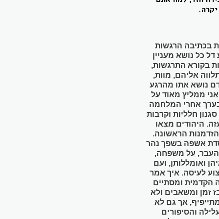
יקרה.
ות בכתיבה הרגשות
ל כל נושא מעניין
ות בקורא התרגשות,
לווה אליהם, מוות,
ם נושא אתו מהרגע
פר הוצאה לאור.אני ממליץ מאוד על
בערך אחרי המלחמה
גנון חלליות וקרבות
ה. היהודים מצאו
זדמנות הראשונה.
סדת אשפה בשפך נהר
 מהעבר, על משפחה,
הן ואומללותן, ועם
וע לעיסה. איך אמר
כה הקדמית ומסתיים
בז זמן ומשאבים ולא
מתייפיף, אך גם לא
עלילה והסיפורים