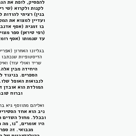
להפסיק, לופת את הגר
לקנות ולקרוא (שי ר
בנין) רציתי להודות 
ועדיין למצוא את המק
בו זמנית (אסף אדנבו
(רפי טיראן) ספר מצוי
עד שנמותו (אסף רומא
הדיסטופיות שנכתבו בע
שריד ואולי עוד) ואי
היחידה מבין אלה,
הספרים. בניגוד ל
לנבואות האופל שלו.
המולדת הוא אובדן ז
וברוח טובה
ואליהם מתווסף גיא ב
ניב הוא אחד הסטיריק
ובכלל. מחול השדים הד
היו אומרים, "נו, מה
מנבואי. זה ספר,
הקולקטיביים של המ