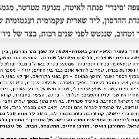
חד בעתיד הלא-רחוק באסדת-אשפה על שפך נהר ההדסון, בין ניו
שה גברים ישראלים, פליטים מישראל שחרבה.
ה שנתאספה בכורח הנסיבות, שנתקע בטיול בארה"ב מבלי יכולת לחז
ושלושת נכדיו, שקרוב לוודאי אינם כבר בין החיים; יוז'י - מספר 
סוף הספר נשבר וחושף פתאום - רק בפני הקוראים, אך לא בפני חברי
יטים, איש המוסד לשעבר, מפקד האסדה, שבעצם עובדת, היא ועובדיה
פור חיים קשה מנשוא; איזמירלי, שברח מישראל ברגע האחרון, ביום
האטום, והותיר שם מאחוריו את שני ילדיו הקטנים; ושלומ
מו מישראל הנחרבת באוניה ספרדית, בה היה נתון במשך שלוש וחצי 
וראות, עד שהצליח לברוח מהם והגיע, ולאט לאט מתברר כיצד, אל א
תים כדי ייאוש, קורע ובה בעת מכמיר לב, כואב עד מוות אבל גם 
קום לבריחה מן המציאות המרה והנוראה של החורבן - החורבן הלא
ראל, והחורבן האישי, חורבן החיים, המשפחה, הבית, של גיבוריו
של נטע אחיטוב ב"הארץ ספרים":
"
העלילה היא זרם תו