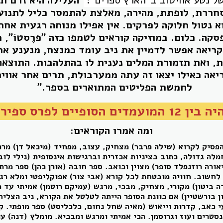
חררת, לופתת, מהירה, מאלצת להתמסר כליל לתנועה
 נטול חלוקה לפרקים. אין אפילו מנוחה רגעית אח
סקה. כלום. במוזיקה קוראים לטמפו כזה "פרֶסטוֹ", 
קריאה אפשר לדמיין את ניב עומד כמנצח, מנענע את
ת, ואת תזמורת המלים נענית לו בהתלהבות. התוצאה
יאה כאילו יצאו זה עתה ממערבולת, תרים אחר אוויר
לחמשת הפליטים המתוארים בספר."
ופיים לפרס ספיר 2019
ומה אמרו הקוראים:
הפסיק לקרוא (שילה פרבר) מצחיק, עצוב, מפחיד (מיכאל דן) מר
מלה גדולה, כתוב בציניות אכזרית וברגישות אינסופית (נילי לו
אורה רוזנפלד סופר) מצוין וכואב. ספר חובה (אורן כהן) ספר מרת
 לחשוב. חוויה מובטחת לכל קורא (אבי צור) אפוקליפטי ומלא רגש
ה ביטון) מקורי, מצחיק, מבכי, מרגש (עמיקם רוטמן) אמיתי עד 
ן בורשטיין) אם כוונת הסופר הייתה לטלטל את הקורא, ניב הצליח.
י כאב, קדרות וייאוש (מאיה שחל נחום, כלכליסט) ספר מופתי. ק
נסטרים ועוז וגרוסמן. הכי אמיתי ומרגש ומבכיא. מומלץ (דנה) ע