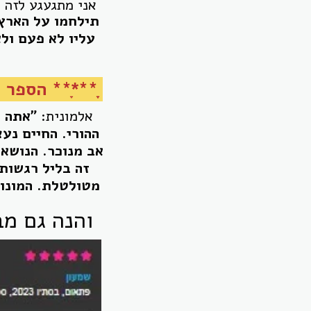
אני מתגעגע לזה 
תילחמו על הארץ
עליו לא פעם ול
ָָ***ָ** הספר היה בין 12 המועמדים הס
אלמונית:
"אתה ל
ההורי. החיים נע
אב מנוכר. הנושא 
זה בליל רגשות.
מטולטלת. המונול
והנה גם מ