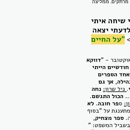
, מרתקים. ממליצה
 שיחה איתי
לדעתי יצאה
"
על החיים
דווקא
חודשיים הייתי
אחד הספרים
הילה, אך גם
.
גיל שרון:
נחה
. הכול התגשם.
ן:
ס
פר חובה. לא
תענגת על "בסוף
ה.
ספר מצחיק,
בשביל המשפט: "