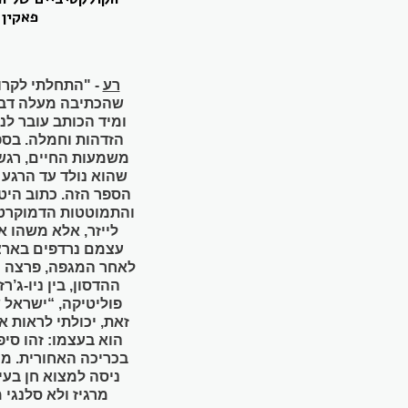
פאקין 
רע
-
"התחלתי לקרוא
שהכתיבה מעלה דברי
ומיד הכותב עובר לנ
הזדהות וחמלה. בספר
משמעות החיים, רגש
הספר הזה. כתוב היט
והתמוטטות הדמוקרטיה
לייזר, אלא משהו 
עצמם נרדפים בארצ
לאחר המגפה, פרצה מ
ההדסון, בין ניו-ג’
פוליטיקה, “ישראל ש
זאת, יכולתי לראות 
הוא בעצמו: זהו סיפ
בכריכה האחורית. ממש
ניסה למצוא חן בעינ
מרגיז ולא סלנגי 