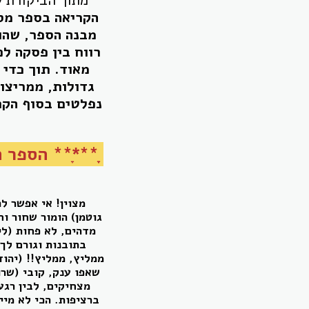
הקריאה בספר מס
מבנה הספר, שהוא
רווח בין פסקה לפ
מאוד. תוך כדי 
גדולות, ממריצו
נפלטים בסוף הקר
ָָ***ָ** הספר היה בין 12 המועמדים הס
מצוין! אי אפשר ל
גוטמן) הומור שחור וח
מדהים, לא פחות (לי
בתובנות וגורם לך
ממליץ, ממליץ!! (יהוד
שאפו ענק, קובי (שרו
מצחיקים, לבין רגע
ברציפות. הכי לא מיי