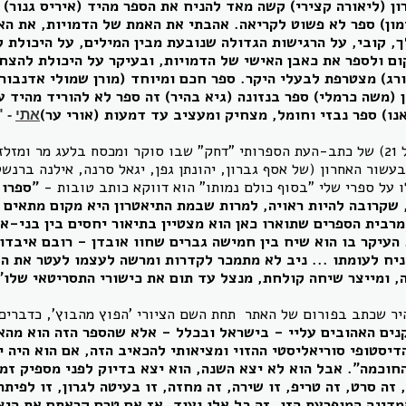
ון (ליאורה קצירי) קשה מאד להניח את הספר מהיד (איריס גנור) ס
ימון) ספר לא פשוט לקריאה. אהבתי את האמת של הדמויות, את הא
לך, קובי, על הרגישות הגדולה שנובעת מבין המילים, על היכולת 
ום ולספר את כאבן האישי של הדמויות, ובעיקר על היכולת להצח
רג) מצטרפת לבעלי היקר. ספר חכם ומיוחד (מורן שמולי אדנבורג
ן (משה כרמלי) ספר בנזונה (גיא בהיר) זה ספר לא להוריד מהיד 
נו) ספר נבזי וחומל, מצחיק ומעציב עד דמעות (אורי ער)
אתי
- 
בגליונו האחרון (אפריל 21) של כתב-העת הספרותי "דחק" שבו סוקר ומכסח בלעג מר 
שור האחרון (של אסף גברון, יהונתן גפן, יגאל סרנה, אילנה ברנשטי
לו על ספרי שלי "בסוף כולם נמותו" הוא דווקא כותב טובות -
"ספרו 
 שקרובה להיות ראויה, למרות שבמת התיאטרון היא מקום מתאים 
מרבית הספרים שתוארו כאן הוא מצטיין בתיאור יחסים בין בני-
 העיקר בו הוא שיח בין חמישה גברים שחוו אובדן - רובם איבדו
ניח לעומתו ... ניב לא מתמכר לקדרות ומרשה לעצמו לעטר את ה
, ומייצר שיחה קולחת, מנצל עד תום את כישורי התסריטאי שלו"
היר שכתב בפורום של האתר תחת השם הציורי 'הפוץ מהבוץ', כדברי
נים האהובים עליי - בישראל ובכלל - אלא שהספר הזה הוא מהא
יסטופי סוריאליסטי ההזוי ומציאותי להכאיב הזה, אם הוא היה י
 החוכמה". אבל הוא לא יצא השנה, הוא יצא בדיוק לפני מספיק זמן
 זה סרט, זה טריפ, זו שירה, זה מחזה, זו בעיטה לגרון, זו לפית
דינה המופרעת הזו, זה כל אלו ועוד. אז אם טרם קראתם את היצ