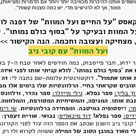
ושפים אותנו להיכרות מכאיבה יותר ויותר עם הדמויות ומציאותן
מאוד, אך לא לרגישים מדי. יש כמה סצנות קשות".
סט "על החיים ועל המוות" של דפנה לוי
ל המוות ובעיקר על "בסוף כולם נמותו". 
מצחיקה ועצובה וחכמה. הנה הקישור
>>>
ועל המוות" עם קובי ניב
וע, חבר פייסבוק, כמה חודשים לאחר טבח ה-7 באוקטובר - "
 את 'בסוף כולם נמותו'. לולא קניתי אותו לפני איזה 
אותו אתמול".
דוקטורנטית עלומת-שם כתבה לי:
זה 
ובים שקראתי בחיי. הרלוונטיות שלו בימים אלו מב
וך בליך:
ספר נפלא.
גילי מייזלר:
ספר נהדר, ורלוונטי
בת אותו. המגיפה, והמשיחיות המטורפת, והמלחמה..
י:
ד
יסטופיה במיטבה. ומפחידה ברלוונטיות
.
שי רימו
דיס:
ספר נפלא!
דוד מיכאליס
:
נבואי.
אורית זעפרן:
מ
 קובי ניב השנון שכתב את הספר הזה עוד לפני הקורונ
י מאוד במובן הטוב של המילה
ששווה לקרוא ולו רק 