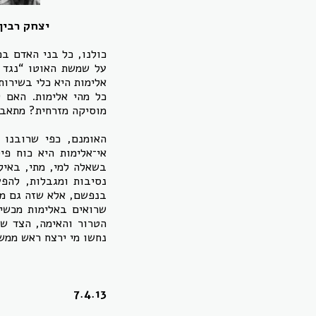
יצחק רבין
כולנו, כל בני האדם בכ
על שמשת האוטו “נגד א
אלימות היא כלי בשירות
כל מהי אלימות. האם 
מוסיקה מזרחית? מתאבד
האומנם, כפי שרובנו נ
אי־אלימות היא כוח פי
בשאלה למי, מתי, באילו
נסיבות ומגבלות, להפע
בנפשם, אלא שזה גם מחז
שרואים באלימות מכשיר
הטרור והאימה, הצד שלה
נחשו מי ירצח ראש ממשל
7.4.13