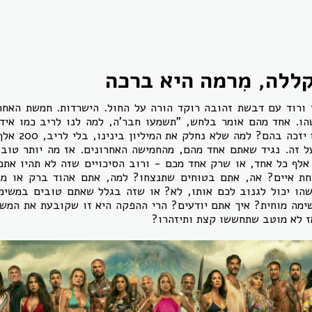
ללה, מִרמה היא ברכה
כי ורוד עם דבשת זהובה רוקד הורה על החול. הישרדות. חמשת האחר
ו. אחד מהם אומר בלחש, "תשמעו חבר'ה, למה לנו לריב כמו אידי
האלה, שרק אחד מא
ל זה. נגיד שאתם אחד מהם, מהחמישה האחרונים. אז מה יותר טוב
תיקחו על בטוח 200 אלף כל אחד, או שרק אחד מכם - ורוב הסיכויים שזה לא תהיו
חת איים? אה, אתם בטוחים שתנצחו? למה, אתם אהוד ברק או מה
הו יכול לגנוב לכם אותו, לא? או שזה בגלל שאתם טובים במשימו
מה מוחית? איך אתם יודעים? הרי ההפקה היא זו שקובעת את המשח
ז לא מוטב שתחששו קצת ותיזהרו?