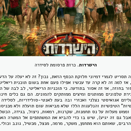
הישרדות.
כרזת פרסומת לסידרה
ה תסריט לגמרי דמיוני חלוקת הכסף הזאת, נכון? זה לא יעלה על הדעת
 אז למה זה לא קרה עד עכשיו אפילו פעם אחת בשום תוכנית ריאליט
ור בחוזה, אז זה אסור בתודעה. כי תוכניות הריאליטי, לב לבה של ה
רת טלפונים ממותגים ומיצים ממותקים להמונים. הם גם כלים חינו
ליזם אגואיסטי נצלני ואכזרי ובה בעת לאנטי-סולידריות, לסלידה 
יות" הטיפשיות והנלעגות הללו שלא מביאות שום תועלת ולא מכניסו
 וממש מעלות על נס תחמנות, שקרנות, רמאות, ניצול, בגידה, הכשלה
 אבל גם זה יגיע), שיש בו כדי להביא את המשתתפים אל המטרה הא
רבים, שאותם הוא מתחמן, משקר, מרמה, מנצל, מכשיל, גונב וכולי.