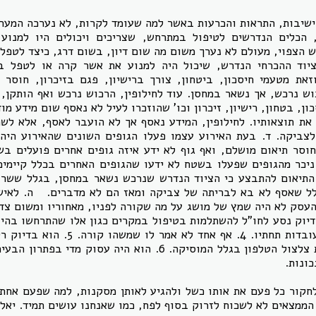
 ישיבות, התראות והכרעות באשר למה שעומד לקרות, לא נערכה המער
, הכלים הנדרשים לטיפול במתרחש, שצריכים ויכולים היו למנוע
ש הצפוי, מעולם לא נערך משום מה שום דיון, בשום דרג, כיצד לטפל
יוד ההכרחי הנדרש, שיכול היה למנוע את אשר קרה או לטפל בד
את מטעמי חיסכון, ביטחון, צורך ברישיון, פגם בזיכרון, חוסר כ
וש נרכש, אך נשאר במחסן. עוד לחילופין, הרכוש נרכש ואף הותקן,
ון, בטחון, רישיון, זיכרון וכו' שהוזכרו לעיל לא נאסף שום מידע מודי
את תוצאותיו. לחילופין, המידע נאסף אך לא הועבר לאסף, אלא לשרו
 לצביקה. ד. בעת האירוע עצמו פעלו הגופים השונים שהאירוע היה
סר תיאום מושלם, ואף גוף לא ידע איזה גופים אחרים פועלים בש
 ניכר מהגופים שפעלו בשטח לא ידעו שהגופים האחרים בכלל קיימים.
התיאום להתבצע כי הציוד הנדרש שנרכש נשאר במחסן, בגלל ששרון
גלל שאסף לא בא לבריתה של צביקה ומאז הם לא מדברים. ה. לאי
בהטרדות מיניות של העובדות תחתיו. 4. אף
של צביקה ולא שמע את צלצול הטלפון בגלל המוסיקה. 6. הוא היה ע
חקור כל פעם את אותו כשל ולהגיע לאותן מסקנות, למה שפעם אחת 
הממצאים לא לשכוח לזרוק בסוף לפח, כמו שאנחנו עושים תמיד. יאל