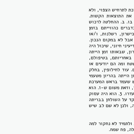
כת לתרחיש הצפוי, ולא
 את התוצאות הקשות.
 בו. ב. ההחלטה לרכוש
ברים כהווייתם בזמן
ישרון, רשלנות, ו/או
 אבל לא במקום הנכון.
עיני חיוני, שיכול היה
ן, שבאותו זמן הייתה
 באחריותם, בטיפולם,
טח ומה הם יודעים או
 עוד לחילופין, בחלק
 הייתה בהריון מטעמי
ש שעמד בראש המערכת
והיה צריך לנהל את כל העסק לא היה שמץ של מושג על מה שקורה לפניו, מאחוריו ומשום צד, וזאת משום ש-1. הוא
פשוט אידיוט. 2. הוא בדיוק נסע לחו"ל להשתלמות בטיפול במקרים כגון אלו שהתרחשו בהיעדרו. 3. הוא היה עסוק
 אחד לא אמר לו שמשהו קורה. 5. הוא בדיוק רקד על השולחן בבריתה
סוק מדי בפתרון הבעיה, ולכן לא שם לב שיש
ולתמיד לא נחקור למה
לה, פח שמח.