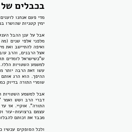
בכבלים של 
מדי פעם אנחנו לועגים
ימין קטניות שהושרו במ
אבל על ענן ההבל הענק 
מלפני אלפי שנים (מה 
ואיפה להתיישב ואת מי
אצל הרבנים, והרב עובד
ש"כשישראל לומדים תור
למשמע השטויות הללו. 
עשו זאת הרבה יותר מא
ההיפך. הוא הרג אותם כ
שומרי התורה בדיוק כמ
אבל למשמע השטויות הנ
דברי הרב ושש ואמר "
התורה". אוקיי. אז ע
עצמם ברצועות-עור ולנ
מכבד את זכותם להבלותם
ולכל הסופקים עכשיו כ