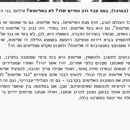
 (במרכז), במה עבד רוב החיים שלו? לא באלימות?
צילום: בני ה
ל העולם ‏(טוב, חוץ מכת האיימיש‏), בעד אלימות. גם מי שאומר או 
לימות”, גם הוא בעד אלימות. וזה בסדר. וזה נכון. כי אלימות הי
 האדם, מכשיר בשירות החברה. השאלה היא, לכן, לא בעד או נגד אל
להשמיע בבית דירות מוסיקה רועשת באמצע הלילה זו אלימות, או 
 מתפוצץ באוטובוס זו אלימות? ולמנוע מקלט מפליטים מה זה?
וטים לחשוב ולהאמין, אלימות היא כוח פיסי שמופנה כלפינו, נ
סי שאנחנו מפנים כלפי אחרים, יהיו אשר יהיו? ואחרי שמגדירים א
 תנאים ובאיזו מידה מותר, ואולי אפילו צריך וחובה, להפעיל אלימו
יל אלימות וכולי וכולי. להטיף לבני אדם צעירים “נגד אלימות” 
ק את המחנות האלימים בקרבנו - גם זה הפלילי־עברייני, וגם זה הא
 לגיטימי להגשמת שאיפותיהם. שכן, אם במלחמה בין שואפי השלום
ם אוחז בנשק ומוכן להרוג אותנו, ואילו אנחנו מרימים ידיים כי 
ה ומי ינצח במערכה כולה.