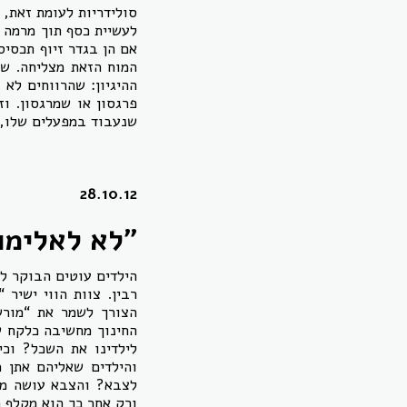
סולידריות לעומת זאת, 
לעשיית כסף תוך מרמה ו
אם הן בגדר זיוף תכסי
המוח הזאת מצליחה. שה
ההיגיון: שהרווחים לא 
פרגסון או שמרגסון. וז
שנעבוד במפעלים שלו,
28.10.12
"לא לאלימו
הילדים עוטים הבוקר ל
רבין. צוות הווי ישיר
הצורך לשמר את “מורש
החינוך מחשיבה כלקח ש
לילדינו את השכל? וכי
והילדים שאליהם אתן מ
לצבא? והצבא עושה מה
ורק אחר כך הוא מקלף 