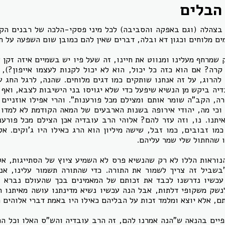
הבלים
 בצהלה (וגם באפקה והסביבה) לכל מיני פסקי-הלכה של רבנים הקו
ים מלוחים וכגון דא ובלה, דברים שאין להם כמובן שום השפעה על חי
שמרחף מעלינו ומנווט את חיינו, זה שעל פיו יש בשמיים איזה זקן 
קרה? אם הוא כזה כל יכול, הוא לא יכול לקנות לעצמו אייפון?), 
 להרוג, על זה אנחנו שותקים כמו דגים מלוחים. שהנה, לרגל החג ע
יה ביקש מן הנשיא שיפעל כדי שלא יגויסו בני הישיבות לצבא, ואף
ה, הקב"ה שומר אותם ומצילם מכל פורענות". והרי אפילו אוזניים 
וכי מה, יהודי אירופה בשנות הארבעים של המאה הקודמת לא למדו
יתנו. נו, וזה עזר להם? אלוהי הרב עובדיה אכן הצילם מכל פורענ
מו זבובים, כמו זבל, שישה מיליון הוא הרג כאילו היו ג'וקים. א
ו שהחתול שלי שמר עליהם.
וראות הללו לא רק שהנשיא פרס לא השמיע ציוץ של הסתייגות, א
בשביל זה צריך לשמור את התורה. כדי שהתורה תשמור עלינו, אנח
ד עכשיו נדרשנו לכבד את זכותם של המאמינים בכך שהעולם נברא 
שק משקופי דלתות, אבל הנה עכשיו נשיא מדינתנו עושה מאיתנו חו
, אלא יוצא ומלמד זכות על הבליהם כאילו היו באמת דברי אלוהים ח
פיים בהנאה ש"הנה אמרנו להם, זה הרב עובדיה והש"ס האלו וכל הפר