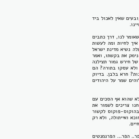
בעים שאין לאכול ביד
ינו.
שאומר לנו, דרך כתבים
איך לחיות ומה לעשות
לה נשיא מדינת ישראל
 נימק את בקשתו, ואמר
של חירש גמור תצילנה
 ולא עסקו בתורה? הם
ות? חרא בלבן. בדיוק
לוהים שמר על היהודים
לא שהוא אף הסכים עם
נו צריכים לשמור את
בהוקוס-פוקוס לקשור
כא ואייתולה, ולא רק
יים.
.. הפר... הפרגמנטים