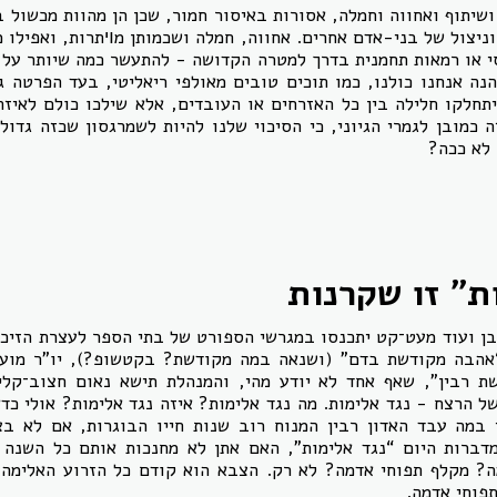
ושיתוף ואחווה וחמלה, אסורות באיסור חמור, שכן הן מהוות מכשול 
ניצול של בני-אדם אחרים. אחווה, חמלה ושכמותן מױתרות, ואפילו 
סי או רמאות תחמנית בדרך למטרה הקדושה - להתעשר כמה שיותר על 
נה אנחנו כולנו, כמו תוכים טובים מאולפי ריאליטי, בעד הפרטה גם
יתחלקו חלילה בין כל האזרחים או העובדים, אלא שילכו כולם לאיזה
ה כמובן לגמרי הגיוני, כי הסיכוי שלנו להיות לשמרגסון שכזה גדול ה
 לא ככה?
ת" זו שקרנות
בן ועוד מעט־קט יתכנסו במגרשי הספורט של בתי הספר לעצרת הזיכר
 “אהבה מקודשת בדם” ‏(ושנאה במה מקודשת? בקטשופ?‏), יו”ר מוע
ת רבין”, שאף אחד לא יודע מהי, והמנהלת תישא נאום חצוב־קל
ל הרצח - נגד אלימות. מה נגד אלימות? איזה נגד אלימות? אולי כד
 במה עבד האדון רבין המנוח רוב שנות חייו הבוגרות, אם לא ב
דברות היום “נגד אלימות”, האם אתן לא מחנכות אותם כל השנה 
? מקלף תפוחי אדמה? לא רק. הצבא הוא קודם כל הזרוע האלימה ש
תפוחי אדמה.